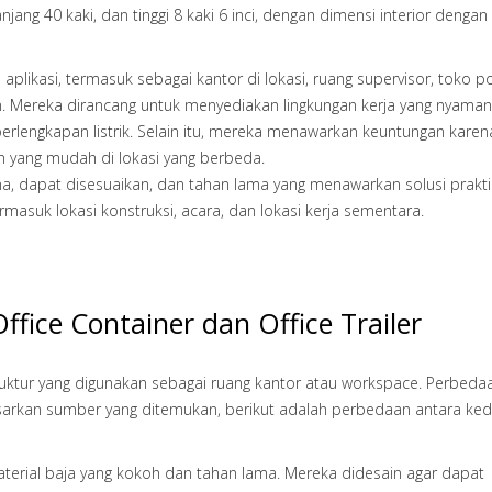
jang 40 kaki, dan tinggi 8 kaki 6 inci, dengan dimensi interior dengan
plikasi, termasuk sebagai kantor di lokasi, ruang supervisor, toko p
ran. Mereka dirancang untuk menyediakan lingkungan kerja yang nyama
an perlengkapan listrik. Selain itu, mereka menawarkan keuntungan kare
 yang mudah di lokasi yang berbeda.
una, dapat disesuaikan, dan tahan lama yang menawarkan solusi prakti
masuk lokasi konstruksi, acara, dan lokasi kerja sementara.
fice Container dan Office Trailer
 struktur yang digunakan sebagai ruang kantor atau workspace. Perbeda
sarkan sumber yang ditemukan, berikut adalah perbedaan antara ked
terial baja yang kokoh dan tahan lama. Mereka didesain agar dapat