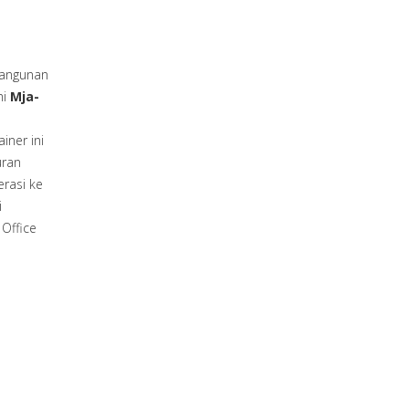
angunan
mi
Mja-
iner ini
uran
erasi ke
i
Office