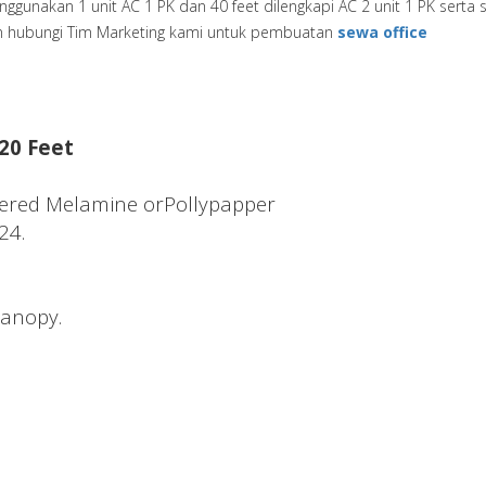
nggunakan 1 unit AC 1 PK dan 40 feet dilengkapi AC 2 unit 1 PK serta 
an hubungi Tim Marketing kami untuk pembuatan
sewa office
 20 Feet
Covered Melamine orPollypapper
24.
Canopy.