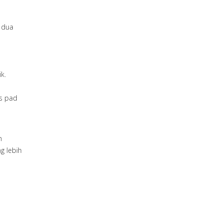
i dua
k.
as pad
h
g lebih