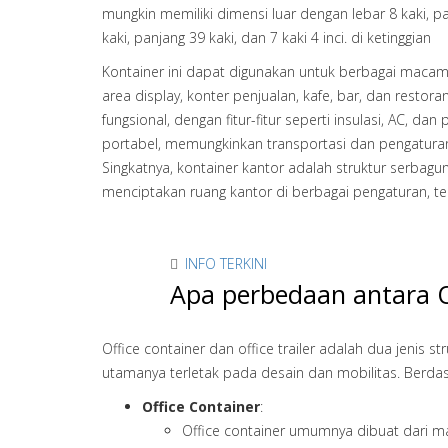
mungkin memiliki dimensi luar dengan lebar 8 kaki, pan
kaki, panjang 39 kaki, dan 7 kaki 4 inci. di ketinggian
Kontainer ini dapat digunakan untuk berbagai macam a
area display, konter penjualan, kafe, bar, dan resto
fungsional, dengan fitur-fitur seperti insulasi, AC, d
portabel, memungkinkan transportasi dan pengaturan
Singkatnya, kontainer kantor adalah struktur serbag
menciptakan ruang kantor di berbagai pengaturan, ter
INFO TERKINI
Apa perbedaan antara Of
Office container dan office trailer adalah dua jenis
utamanya terletak pada desain dan mobilitas. Berda
Office Container
:
Office container umumnya dibuat dari ma