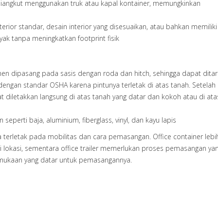
angkut menggunakan truk atau kapal kontainer, memungkinkan
terior standar, desain interior yang disesuaikan, atau bahkan memilik
ak tanpa meningkatkan footprint fisik
anen dipasang pada sasis dengan roda dan hitch, sehingga dapat ditari
ngan standar OSHA karena pintunya terletak di atas tanah. Setelah
dapat diletakkan langsung di atas tanah yang datar dan kokoh atau di at
seperti baja, aluminium, fiberglass, vinyl, dan kayu lapis
erletak pada mobilitas dan cara pemasangan. Office container lebi
 lokasi, sementara office trailer memerlukan proses pemasangan yan
mukaan yang datar untuk pemasangannya.