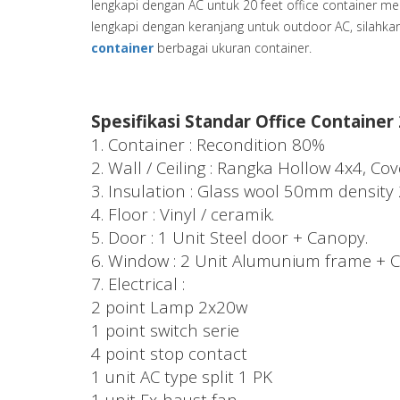
lengkapi dengan AC untuk 20 feet office container me
lengkapi dengan keranjang untuk outdoor AC, silahk
container
berbagai ukuran container.
Spesifikasi Standar Office Container
1. Container : Recondition 80%
2. Wall / Ceiling : Rangka Hollow 4x4, 
3. Insulation : Glass wool 50mm density 
4. Floor : Vinyl / ceramik.
5. Door : 1 Unit Steel door + Canopy.
6. Window : 2 Unit Alumunium frame + 
7. Electrical :
2 point Lamp 2x20w
1 point switch serie
4 point stop contact
1 unit AC type split 1 PK
1 unit Ex-haust fan