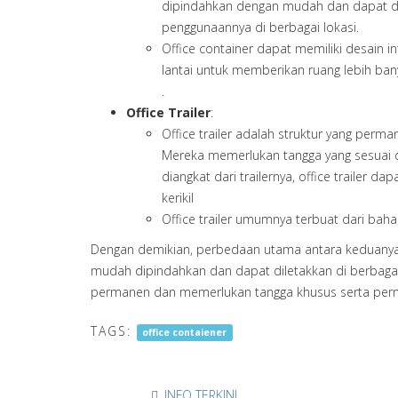
dipindahkan dengan mudah dan dapat di
penggunaannya di berbagai lokasi.
Office container dapat memiliki desain in
lantai untuk memberikan ruang lebih bany
.
Office Trailer
:
Office trailer adalah struktur yang perm
Mereka memerlukan tangga yang sesuai de
diangkat dari trailernya, office trailer 
kerikil
Office trailer umumnya terbuat dari bahan 
Dengan demikian, perbedaan utama antara keduanya t
mudah dipindahkan dan dapat diletakkan di berbagai
permanen dan memerlukan tangga khusus serta per
TAGS:
office contaiener
INFO TERKINI