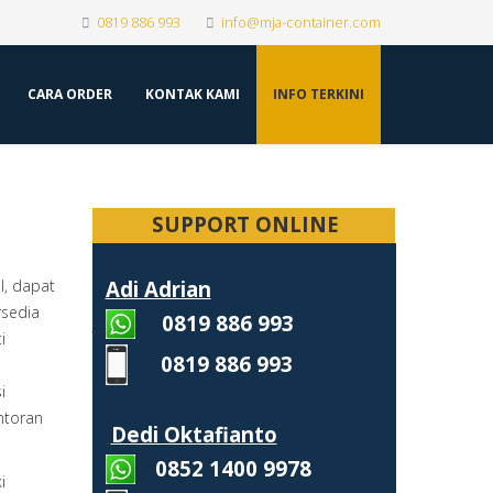
0819 886 993
info@mja-container.com
CARA ORDER
KONTAK KAMI
INFO TERKINI
SUPPORT ONLINE
l, dapat
Adi Adrian
rsedia
0819 886 993
i
0819 886 993
i
ntoran
Dedi Oktafianto
0852 1400 9978
i