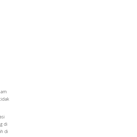
alam
tidak
asi
g di
ah di