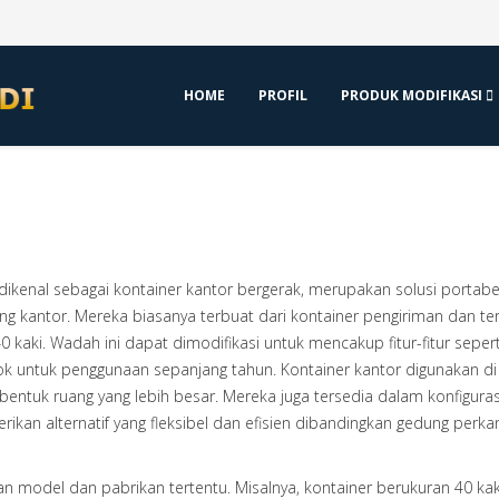
HOME
PROFIL
PRODUK MODIFIKASI
 dikenal sebagai kontainer kantor bergerak, merupakan solusi portabe
g kantor. Mereka biasanya terbuat dari kontainer pengiriman dan te
0 kaki. Wadah ini dapat dimodifikasi untuk mencakup fitur-fitur sepert
 cocok untuk penggunaan sepanjang tahun. Kontainer kantor digunakan di
ntuk ruang yang lebih besar. Mereka juga tersedia dalam konfiguras
an alternatif yang fleksibel dan efisien dibandingkan gedung perka
an model dan pabrikan tertentu. Misalnya, kontainer berukuran 40 kak