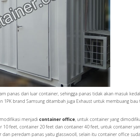
am panas dari luar container, sehingga panas tidak akan masuk ked
kuran 1PK brand Samsung ditambah juga Exhaust untuk membuang bau 
imodifikasi menjadi
container office
, untuk container yang dimodifik
r 10 feet, container 20 feet dan container 40 feet, untuk container yan
r dan peredam panas yaitu glasswooll, selain itu container office sud