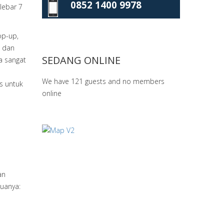
0852 1400 9978
 lebar 7
op-up,
n dan
SEDANG ONLINE
na sangat
We have 121 guests and no members
s untuk
online
an
uanya: