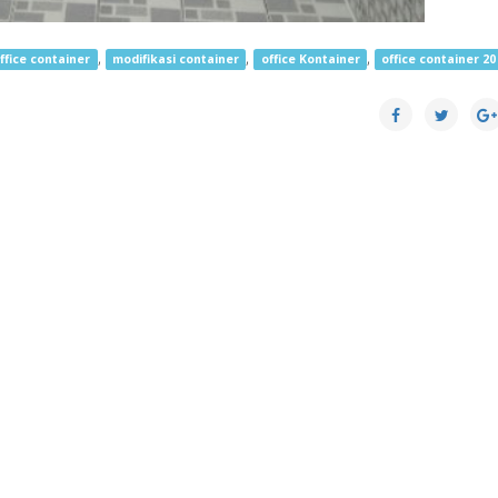
,
,
,
office container
modifikasi container
office Kontainer
office container 20