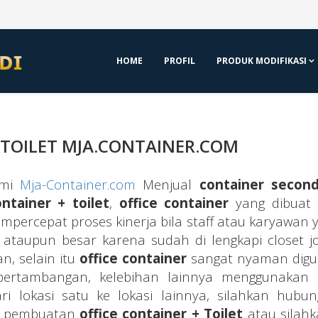
HOME
PROFIL
PRODUK MODIFIKASI
 TOILET MJA.CONTAINER.COM
ami
Mja-Container.com
Menjual
container secon
ontainer + toilet
,
office container
yang dibuat
percepat proses kinerja bila staff atau karyawan y
l ataupun besar karena sudah di lengkapi closet j
, selain itu
office container
sangat nyaman dig
pertambangan, kelebihan lainnya menggunakan
 lokasi satu ke lokasi lainnya, silahkan hubun
ga pembuatan
office container + Toilet
atau silahk