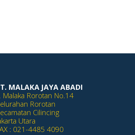
T. MALAKA JAYA ABADI
l. Malaka Rorotan No.14
elurahan Rorotan
ecamatan Cilincing
akarta Utara
AX : 021-4485 4090