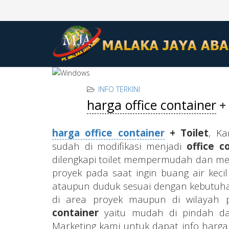
INFO TERKINI
harga office container
+
harga office container
+ Toilet
, K
sudah di modifikasi menjadi
office c
dilengkapi toilet mempermudah dan mem
proyek pada saat ingin buang air keci
ataupun duduk sesuai dengan kebutuhan
di area proyek maupun di wilayah 
container
yaitu mudah di pindah dari
Marketing kami untuk dapat info har