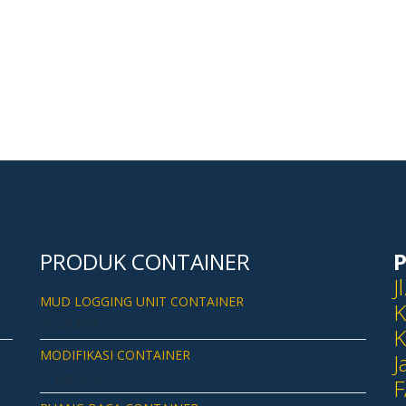
PRODUK CONTAINER
P
J
MUD LOGGING UNIT CONTAINER
K
27 July 2018
K
MODIFIKASI CONTAINER
J
27 July 2018
F