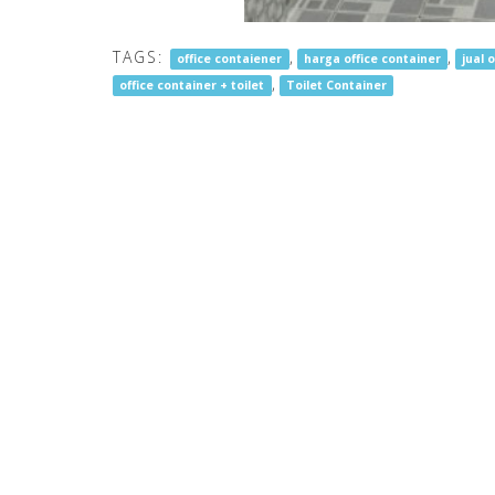
TAGS:
,
,
office contaiener
harga office container
jual 
,
office container + toilet
Toilet Container